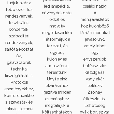
tudjuk akár a
led lámpákkal,
családi napig.
több ezer fős
növénydekoráci
A
rendezvények,
ókkal és
menüjavaslatok
fesztiválok,
innovatív
hoz különböző
koncertek,
megoldásainkka
tálalási módokat
szabadtéri
l átformáljuk a
javasolunk,
rendezvények,
tereket, és
amely lehet
sajtótájékoztat
egyedi,
egy
ók,
különleges
egyszerűbb
gálavacsorák
atmoszférát
büféasztalos
technikai
teremtünk.
kiszolgálás,
kiszolgálását is.
Ügyfeleink
vagy akár
Protokoll
elvárásaihoz
exkluzív
eseményekhez,
igazítva minden
Zsolnay
konferenciákho
eseményhez
étkészlet is.
z szavazás- és
megtaláljuk a
Lehetőség
tolmácstechnik
költséghatékon
nyílik bor, szivar,