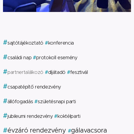
#
#
sajtótájékoztató
konferencia
#
#
családi nap
protokoll esemény
#
#
#
partne
rtalálkozó
díjátadó
fesztivál
#
csapatépítő rendezvény
#
#
állófogadás
születésnapi parti
#
#
jubileumi rendezvény
koktélparti
#
évzáró rendezvény
gálavacsora
#