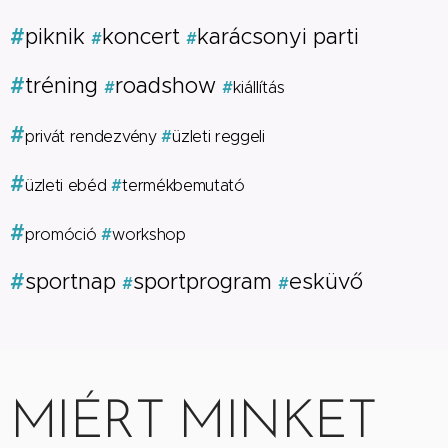
#
piknik
koncert
karácsonyi parti
#
#
#
tréning
roadshow
#
#
kiállítás
#
#
privát rendezvény
üzleti reggeli
#
#
üzleti ebéd
termékbemutató
#
#
promóció
workshop
#
sportnap
sportprogram
esküvő
#
#
MIÉRT MINKET