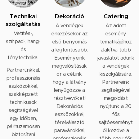
Technikai
Dekoráció
Catering
szolgáltatás
A vendégek
Az adott
Vetítés-,
érkezésekor az
esemény
színpad-, hang-
első benyomás
tematikájához
és
a legfontosabb.
alakítva több
fénytechnika
Eseményeink
javaslatot adunk
megvalósításak
a vendégek
Partnerünkkel,
or a célunk,
kiszolgálására.
professzionális
hogy a látvány
Partnereink
eszközökkel,
lenyűgözze a
segítségével
szakképzett
résztvevőket!
megoldást
technikusok
Dekorációs
nyújtunk a 20
segítségével
eszközökkel,
fős
egy időben,
térelválasztó
sajtóeseményt
párhuzamosan
paravánokkal,
ől kezdve a
biztosítani
professzionális
több ezer fős